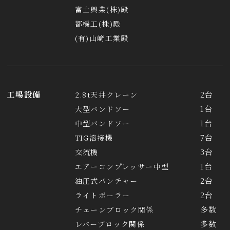
富士興業(株)殿
都機工(株)殿
(有)山﨑工業殿
工場設備
2台
2.8t天井クレーン
1台
大型バンドソー
1台
中型バンドソー
7台
TIG溶接機
3台
交流機
1台
エアーコンプレッサー中型
2台
油圧式パンチャー
2台
ライトボーラー
多数
チェーンブロック関係
多数
レバーブロック関係